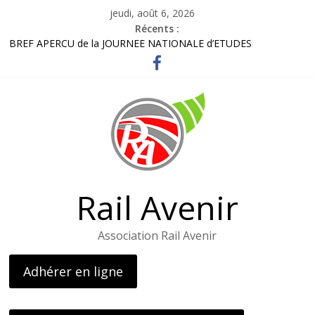
Passer
jeudi, août 6, 2026
au
Récents :
contenu
BREF APERCU de la JOURNEE NATIONALE d’ETUDES
Bordereau inscription visite LOHR
Lettre adhérents élus et usagers Octobre 2025
Gares routières : un rapport préconise d’améliorer l’information
et d’ouvrir des guichets
L’AG de l’association – le 26 avril 2025
Rail Avenir
Association Rail Avenir
Adhérer en ligne