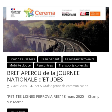
Droit des usagers
Ils en parlent
Le réseau ferroviaire
Mobilité douce
Rencontres
Transports collectifs
BREF APERCU de la JOURNEE
NATIONALE d’ETUDES
7 avril 2025
Art & Graf' Agence de communication
‘’PETITES LIGNES FERROVIAIRES’’ 18 mars 2025 – Champ
sur Marne