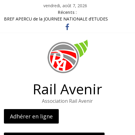
Passer
vendredi, août 7, 2026
au
Récents :
contenu
BREF APERCU de la JOURNEE NATIONALE d’ETUDES
Bordereau inscription visite LOHR
Lettre adhérents élus et usagers Octobre 2025
Gares routières : un rapport préconise d’améliorer l’information
et d’ouvrir des guichets
L’AG de l’association – le 26 avril 2025
Rail Avenir
Association Rail Avenir
Adhérer en ligne