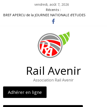
Passer
vendredi, août 7, 2026
au
Récents :
contenu
BREF APERCU de la JOURNEE NATIONALE d’ETUDES
Bordereau inscription visite LOHR
Lettre adhérents élus et usagers Octobre 2025
Gares routières : un rapport préconise d’améliorer l’information
et d’ouvrir des guichets
L’AG de l’association – le 26 avril 2025
Rail Avenir
Association Rail Avenir
Adhérer en ligne