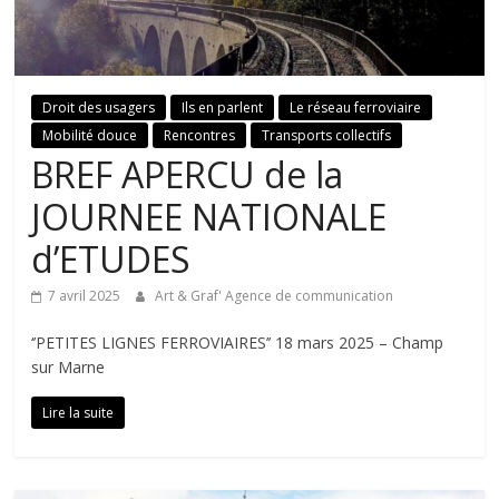
Droit des usagers
Ils en parlent
Le réseau ferroviaire
Mobilité douce
Rencontres
Transports collectifs
BREF APERCU de la
JOURNEE NATIONALE
d’ETUDES
7 avril 2025
Art & Graf' Agence de communication
‘’PETITES LIGNES FERROVIAIRES’’ 18 mars 2025 – Champ
sur Marne
Lire la suite