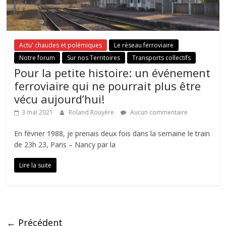
Actu' chaudes et polémiques
Le réseau ferroviaire
Notre forum
Sur nos Territoires
Transports collectifs
Pour la petite histoire: un événement
ferroviaire qui ne pourrait plus être
vécu aujourd’hui!
3 mai 2021
Roland Rouyère
Aucun commentaire
En février 1988, je prenais deux fois dans la semaine le train
de 23h 23, Paris – Nancy par la
Lire la suite
← Précédent