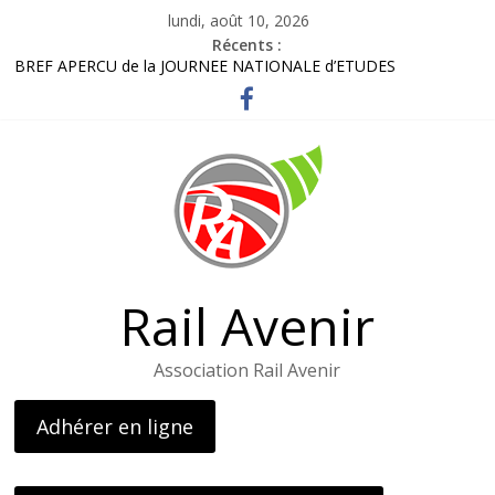
Passer
lundi, août 10, 2026
au
Récents :
contenu
BREF APERCU de la JOURNEE NATIONALE d’ETUDES
Bordereau inscription visite LOHR
Lettre adhérents élus et usagers Octobre 2025
Gares routières : un rapport préconise d’améliorer l’information
et d’ouvrir des guichets
L’AG de l’association – le 26 avril 2025
Rail Avenir
Association Rail Avenir
Adhérer en ligne