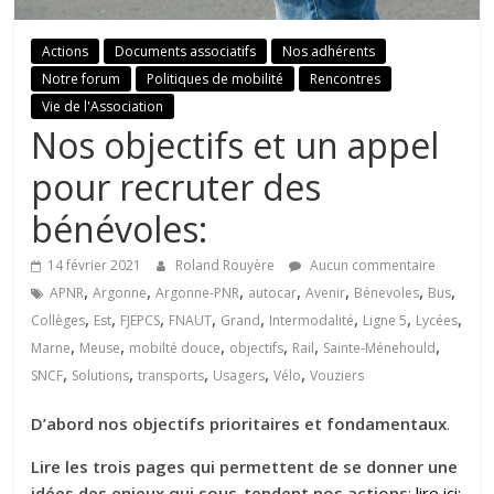
Actions
Documents associatifs
Nos adhérents
Notre forum
Politiques de mobilité
Rencontres
Vie de l'Association
Nos objectifs et un appel
pour recruter des
bénévoles:
14 février 2021
Roland Rouyère
Aucun commentaire
,
,
,
,
,
,
,
APNR
Argonne
Argonne-PNR
autocar
Avenir
Bénevoles
Bus
,
,
,
,
,
,
,
,
Collèges
Est
FJEPCS
FNAUT
Grand
Intermodalité
Ligne 5
Lycées
,
,
,
,
,
,
Marne
Meuse
mobilté douce
objectifs
Rail
Sainte-Ménehould
,
,
,
,
,
SNCF
Solutions
transports
Usagers
Vélo
Vouziers
D’abord nos objectifs prioritaires et fondamentaux
.
Lire les trois pages qui permettent de se donner une
idées des enjeux qui sous-tendent nos actions
:
lire ici: