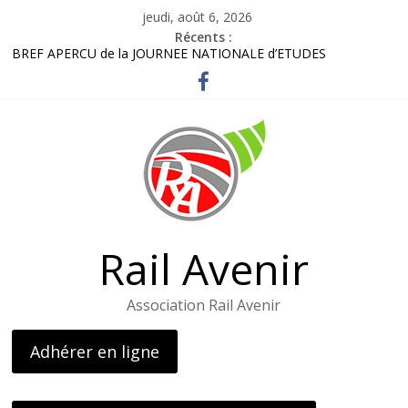
Passer
jeudi, août 6, 2026
au
Récents :
contenu
BREF APERCU de la JOURNEE NATIONALE d’ETUDES
Bordereau inscription visite LOHR
Lettre adhérents élus et usagers Octobre 2025
Gares routières : un rapport préconise d’améliorer l’information
et d’ouvrir des guichets
L’AG de l’association – le 26 avril 2025
Rail Avenir
Association Rail Avenir
Adhérer en ligne