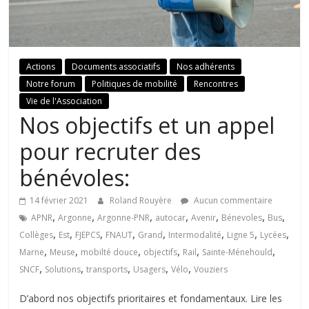
Actions
Documents associatifs
Nos adhérents
Notre forum
Politiques de mobilité
Rencontres
Vie de l'Association
Nos objectifs et un appel
pour recruter des
bénévoles:
14 février 2021
Roland Rouyère
Aucun commentaire
,
,
,
,
,
,
,
APNR
Argonne
Argonne-PNR
autocar
Avenir
Bénevoles
Bus
,
,
,
,
,
,
,
,
Collèges
Est
FJEPCS
FNAUT
Grand
Intermodalité
Ligne 5
Lycées
,
,
,
,
,
,
Marne
Meuse
mobilté douce
objectifs
Rail
Sainte-Ménehould
,
,
,
,
,
SNCF
Solutions
transports
Usagers
Vélo
Vouziers
D’abord nos objectifs prioritaires et fondamentaux. Lire les