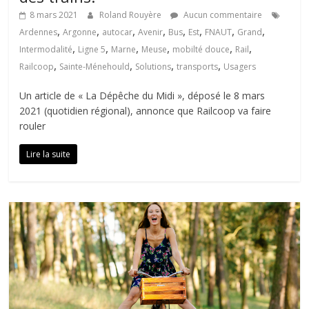
8 mars 2021
Roland Rouyère
Aucun commentaire
,
,
,
,
,
,
,
,
Ardennes
Argonne
autocar
Avenir
Bus
Est
FNAUT
Grand
,
,
,
,
,
,
Intermodalité
Ligne 5
Marne
Meuse
mobilté douce
Rail
,
,
,
,
Railcoop
Sainte-Ménehould
Solutions
transports
Usagers
Un article de « La Dépêche du Midi », déposé le 8 mars
2021 (quotidien régional), annonce que Railcoop va faire
rouler
Lire la suite