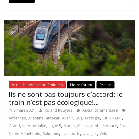
Actu' chaudes et polémiques
Notre forum
Presse
Ils ne sont pas toujours d’accord: le
train n’est pas écologique!…
8 mars 2021
Roland Rouyère
Aucun commentaire
,
,
,
,
,
,
,
,
Ardennes
Argonne
autocar
Avenir
Bus
écologie
Est
FNAUT
,
,
,
,
,
,
,
Grand
Intermodalité
Ligne 5
Marne
Meuse
mobilté douce
Rail
,
,
,
,
Sainte-Ménehould
Solutions
transports
Usagers
Vélo