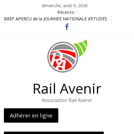
Passer
dimanche, août 9, 2026
au
Récents :
contenu
BREF APERCU de la JOURNEE NATIONALE d’ETUDES
Bordereau inscription visite LOHR
Lettre adhérents élus et usagers Octobre 2025
Gares routières : un rapport préconise d’améliorer l’information
et d’ouvrir des guichets
L’AG de l’association – le 26 avril 2025
Rail Avenir
Association Rail Avenir
Adhérer en ligne