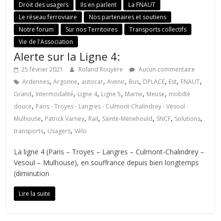
Droit des usagers
Ils en parlent
La FNAUT
Le réseau ferroviaire
Nos partenaires et soutiens
Notre forum
Sur nos Territoires
Transports collectifs
Vie de l'Association
Alerte sur la Ligne 4:
25 février 2021
Roland Rouyère
Aucun commentaire
,
,
,
,
,
,
,
,
Ardennes
Argonne
autocar
Avenir
Bus
DPLACE
Est
FNAUT
,
,
,
,
,
,
Grand
Intermodalité
Ligne 4
Ligne 5
Marne
Meuse
mobilté
,
douce
Paris - Troyes - Langres - Culmont-Chalindrey - Vesoul -
,
,
,
,
,
,
Mulhouse
Patrick Varney
Rail
Sainte-Ménehould
SNCF
Solutions
,
,
transports
Usagers
Vélo
La ligne 4 (Paris – Troyes – Langres – Culmont-Chalindrey –
Vesoul – Mulhouse), en souffrance depuis bien longtemps
(diminution
Lire la suite