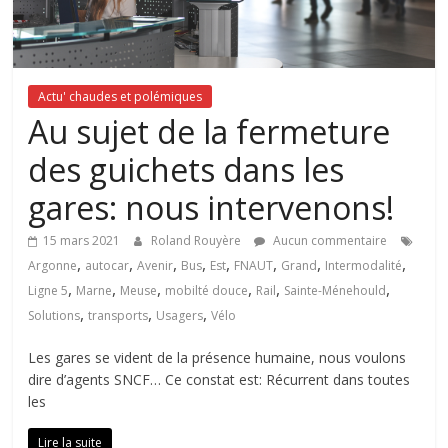
Actu' chaudes et polémiques
Au sujet de la fermeture
des guichets dans les
gares: nous intervenons!
15 mars 2021
Roland Rouyère
Aucun commentaire
,
,
,
,
,
,
,
,
Argonne
autocar
Avenir
Bus
Est
FNAUT
Grand
Intermodalité
,
,
,
,
,
,
Ligne 5
Marne
Meuse
mobilté douce
Rail
Sainte-Ménehould
,
,
,
Solutions
transports
Usagers
Vélo
Les gares se vident de la présence humaine, nous voulons
dire d’agents SNCF… Ce constat est: Récurrent dans toutes
les
Lire la suite