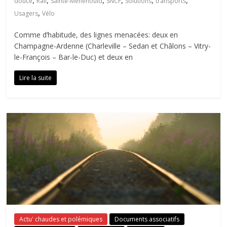
,
,
,
,
,
,
douce
Rail
Sainte-Ménehould
SNCF
Solutions
transports
,
Usagers
Vélo
Comme d’habitude, des lignes menacées: deux en
Champagne-Ardenne (Charleville – Sedan et Châlons – Vitry-
le-François – Bar-le-Duc) et deux en
Lire la suite
Actu' chaudes et polémiques
Documents associatifs