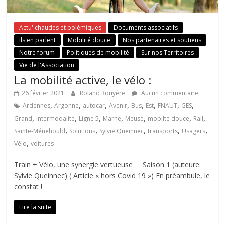
Actu' chaudes et polémiques
Documents associatifs
Ils en parlent
Mobilité douce
Nos partenaires et soutiens
Notre forum
Politiques de mobilité
Sur nos Territoires
Vie de l'Association
La mobilité active, le vélo :
26 février 2021
Roland Rouyère
Aucun commentaire
,
,
,
,
,
,
,
,
Ardennes
Argonne
autocar
Avenir
Bus
Est
FNAUT
GES
,
,
,
,
,
,
,
Grand
Intermodalité
Ligne 5
Marne
Meuse
mobilté douce
Rail
,
,
,
,
,
Sainte-Ménehould
Solutions
Sylvie Queinnec
transports
Usagers
,
Vélo
voitures
Train + Vélo, une synergie vertueuse Saison 1 (auteure:
Sylvie Queinnec) ( Article « hors Covid 19 ») En préambule, le
constat !
Lire la suite