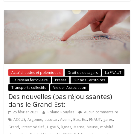
Actu' chaudes et polémiques
Droit des usagers
La FNAUT
Le réseau ferroviaire
Presse
Sur nos Territoires
Transports collectifs
Vie de l'Association
Des nouvelles (pas réjouissantes)
dans le Grand-Est:
25 février 2021
Roland Rouyère
Aucun commentaire
,
,
,
,
,
,
,
,
ACCUS
Argonne
autocar
Avenir
Bus
Est
FNAUT
gares
,
,
,
,
,
,
Grand
Intermodalité
Ligne 5
lignes
Marne
Meuse
mobilté