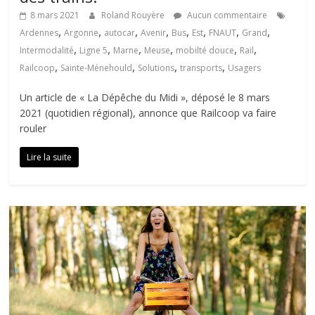
8 mars 2021
Roland Rouyère
Aucun commentaire
,
,
,
,
,
,
,
,
Ardennes
Argonne
autocar
Avenir
Bus
Est
FNAUT
Grand
,
,
,
,
,
,
Intermodalité
Ligne 5
Marne
Meuse
mobilté douce
Rail
,
,
,
,
Railcoop
Sainte-Ménehould
Solutions
transports
Usagers
Un article de « La Dépêche du Midi », déposé le 8 mars
2021 (quotidien régional), annonce que Railcoop va faire
rouler
Lire la suite