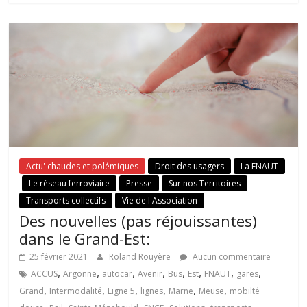
Actu' chaudes et polémiques
Droit des usagers
La FNAUT
Le réseau ferroviaire
Presse
Sur nos Territoires
Transports collectifs
Vie de l'Association
Des nouvelles (pas réjouissantes)
dans le Grand-Est:
25 février 2021
Roland Rouyère
Aucun commentaire
,
,
,
,
,
,
,
,
ACCUS
Argonne
autocar
Avenir
Bus
Est
FNAUT
gares
,
,
,
,
,
,
Grand
Intermodalité
Ligne 5
lignes
Marne
Meuse
mobilté