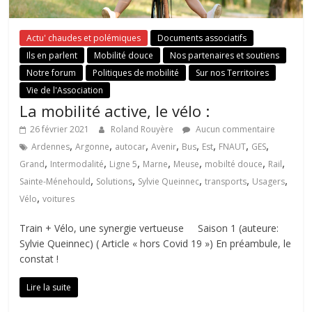
Actu' chaudes et polémiques
Documents associatifs
Ils en parlent
Mobilité douce
Nos partenaires et soutiens
Notre forum
Politiques de mobilité
Sur nos Territoires
Vie de l'Association
La mobilité active, le vélo :
26 février 2021
Roland Rouyère
Aucun commentaire
,
,
,
,
,
,
,
,
Ardennes
Argonne
autocar
Avenir
Bus
Est
FNAUT
GES
,
,
,
,
,
,
,
Grand
Intermodalité
Ligne 5
Marne
Meuse
mobilté douce
Rail
,
,
,
,
,
Sainte-Ménehould
Solutions
Sylvie Queinnec
transports
Usagers
,
Vélo
voitures
Train + Vélo, une synergie vertueuse Saison 1 (auteure:
Sylvie Queinnec) ( Article « hors Covid 19 ») En préambule, le
constat !
Lire la suite