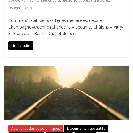
,
,
,
,
,
,
douce
Rail
Sainte-Ménehould
SNCF
Solutions
transports
,
Usagers
Vélo
Comme d’habitude, des lignes menacées: deux en
Champagne-Ardenne (Charleville – Sedan et Châlons – Vitry-
le-François – Bar-le-Duc) et deux en
Lire la suite
Actu' chaudes et polémiques
Documents associatifs