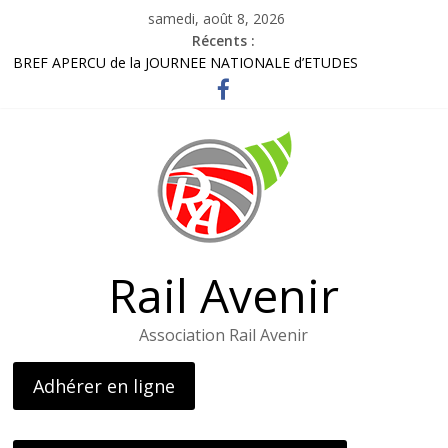
Passer
samedi, août 8, 2026
au
Récents :
contenu
BREF APERCU de la JOURNEE NATIONALE d’ETUDES
Bordereau inscription visite LOHR
Lettre adhérents élus et usagers Octobre 2025
Gares routières : un rapport préconise d’améliorer l’information
et d’ouvrir des guichets
L’AG de l’association – le 26 avril 2025
Rail Avenir
Association Rail Avenir
Adhérer en ligne