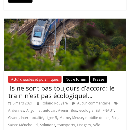
Actu' chaudes et polémiques
Notre forum
Presse
Ils ne sont pas toujours d’accord: le
train n’est pas écologique!…
8 mars 2021
Roland Rouyère
Aucun commentaire
,
,
,
,
,
,
,
,
Ardennes
Argonne
autocar
Avenir
Bus
écologie
Est
FNAUT
,
,
,
,
,
,
,
Grand
Intermodalité
Ligne 5
Marne
Meuse
mobilté douce
Rail
,
,
,
,
Sainte-Ménehould
Solutions
transports
Usagers
Vélo