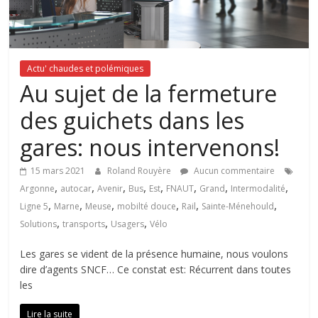
Actu' chaudes et polémiques
Au sujet de la fermeture
des guichets dans les
gares: nous intervenons!
15 mars 2021
Roland Rouyère
Aucun commentaire
,
,
,
,
,
,
,
,
Argonne
autocar
Avenir
Bus
Est
FNAUT
Grand
Intermodalité
,
,
,
,
,
,
Ligne 5
Marne
Meuse
mobilté douce
Rail
Sainte-Ménehould
,
,
,
Solutions
transports
Usagers
Vélo
Les gares se vident de la présence humaine, nous voulons
dire d’agents SNCF… Ce constat est: Récurrent dans toutes
les
Lire la suite