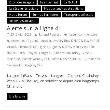
Droit des usagers
Ils en parlent
La FNAUT
Le réseau ferroviaire
Nos partenaires et soutiens
Notre forum
Sur nos Territoires
Transports collectifs
Vie de l'Association
Alerte sur la Ligne 4:
25 février 2021
Roland Rouyère
Aucun commentaire
,
,
,
,
,
,
,
,
Ardennes
Argonne
autocar
Avenir
Bus
DPLACE
Est
FNAUT
,
,
,
,
,
,
Grand
Intermodalité
Ligne 4
Ligne 5
Marne
Meuse
mobilté
,
douce
Paris - Troyes - Langres - Culmont-Chalindrey - Vesoul -
,
,
,
,
,
,
Mulhouse
Patrick Varney
Rail
Sainte-Ménehould
SNCF
Solutions
,
,
transports
Usagers
Vélo
La ligne 4 (Paris – Troyes – Langres – Culmont-Chalindrey –
Vesoul – Mulhouse), en souffrance depuis bien longtemps
(diminution
Lire la suite