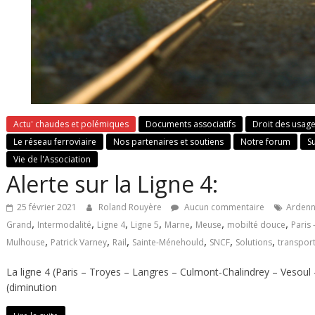
Actu' chaudes et polémiques
Documents associatifs
Droit des usag
Le réseau ferroviaire
Nos partenaires et soutiens
Notre forum
S
Vie de l'Association
Alerte sur la Ligne 4:
25 février 2021
Roland Rouyère
Aucun commentaire
Arden
,
,
,
,
,
,
,
Grand
Intermodalité
Ligne 4
Ligne 5
Marne
Meuse
mobilté douce
Paris 
,
,
,
,
,
,
Mulhouse
Patrick Varney
Rail
Sainte-Ménehould
SNCF
Solutions
transpor
La ligne 4 (Paris – Troyes – Langres – Culmont-Chalindrey – Vesou
(diminution