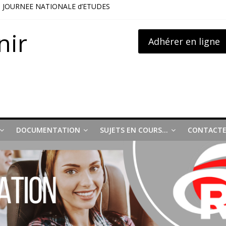
a JOURNEE NATIONALE d’ETUDES
on visite LOHR
lus et usagers Octobre 2025
nir
Adhérer en ligne
 rapport préconise d’améliorer l’information et d’ouvrir des guichets
n – le 26 avril 2025
DOCUMENTATION
SUJETS EN COURS…
CONTACTE