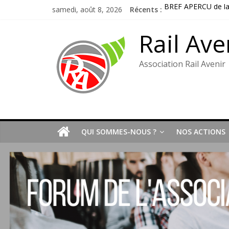
Passer
samedi, août 8, 2026
Récents :
BREF APERCU de l
au
Bordereau inscripti
contenu
Lettre adhérents é
Rail Ave
Gares routières : un
L’AG de l’associatio
Association Rail Avenir
QUI SOMMES-NOUS ?
NOS ACTIONS