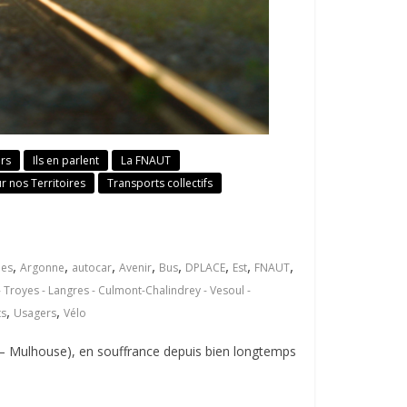
ers
Ils en parlent
La FNAUT
ur nos Territoires
Transports collectifs
,
,
,
,
,
,
,
,
nes
Argonne
autocar
Avenir
Bus
DPLACE
Est
FNAUT
- Troyes - Langres - Culmont-Chalindrey - Vesoul -
,
,
ts
Usagers
Vélo
l – Mulhouse), en souffrance depuis bien longtemps